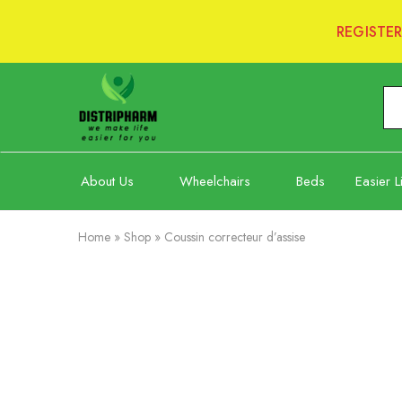
REGISTE
Distripharm
Ltd
About Us
Wheelchairs
Beds
Easier L
Home
»
Shop
»
Coussin correcteur d’assise