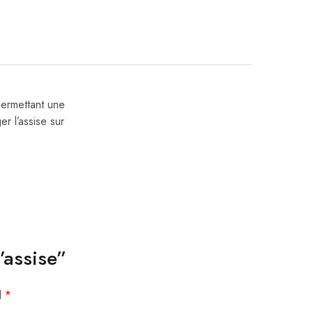
permettant une
r l’assise sur
’assise”
d
*