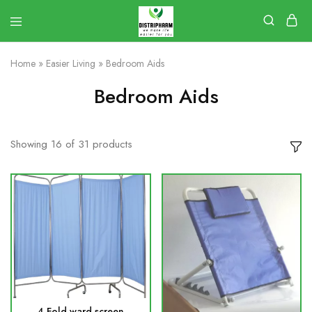
Home
»
Easier Living
»
Bedroom Aids
Bedroom Aids
Showing
16
of
31
products
4 Fold ward screen