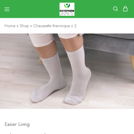
Home
»
Shop
»
Chaussette thermique x 2
Easier Living