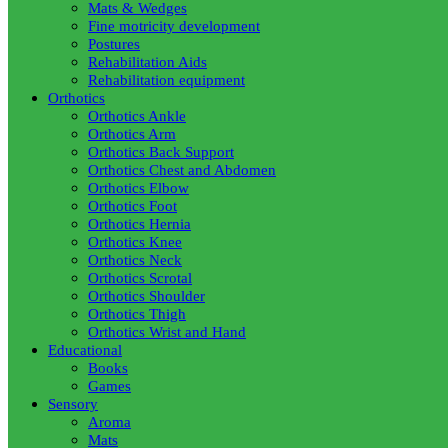
Mats & Wedges
Fine motricity development
Postures
Rehabilitation Aids
Rehabilitation equipment
Orthotics
Orthotics Ankle
Orthotics Arm
Orthotics Back Support
Orthotics Chest and Abdomen
Orthotics Elbow
Orthotics Foot
Orthotics Hernia
Orthotics Knee
Orthotics Neck
Orthotics Scrotal
Orthotics Shoulder
Orthotics Thigh
Orthotics Wrist and Hand
Educational
Books
Games
Sensory
Aroma
Mats