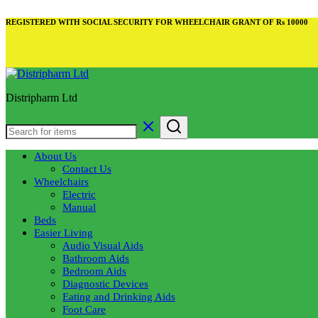
REGISTERED WITH SOCIAL SECURITY FOR WHEELCHAIR GRANT OF Rs 10000
Distripharm Ltd
About Us
Contact Us
Wheelchairs
Electric
Manual
Beds
Easier Living
Audio Visual Aids
Bathroom Aids
Bedroom Aids
Diagnostic Devices
Eating and Drinking Aids
Foot Care