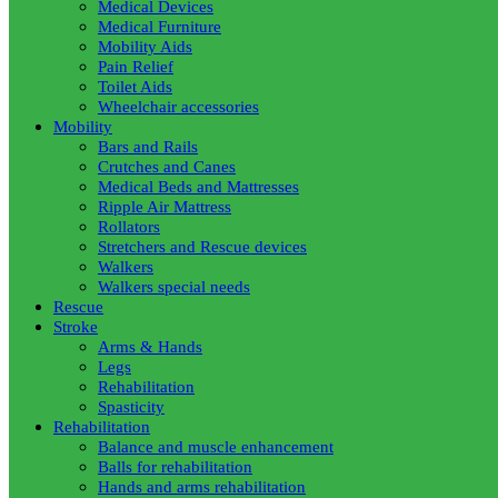
Medical Devices
Medical Furniture
Mobility Aids
Pain Relief
Toilet Aids
Wheelchair accessories
Mobility
Bars and Rails
Crutches and Canes
Medical Beds and Mattresses
Ripple Air Mattress
Rollators
Stretchers and Rescue devices
Walkers
Walkers special needs
Rescue
Stroke
Arms & Hands
Legs
Rehabilitation
Spasticity
Rehabilitation
Balance and muscle enhancement
Balls for rehabilitation
Hands and arms rehabilitation