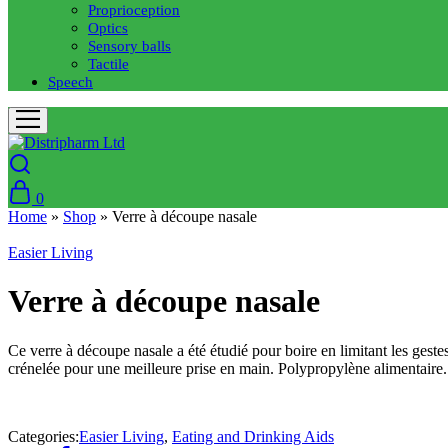
Proprioception
Optics
Sensory balls
Tactile
Speech
0
Home
»
Shop
»
Verre à découpe nasale
Easier Living
Verre à découpe nasale
Ce verre à découpe nasale a été étudié pour boire en limitant les geste
crénelée pour une meilleure prise en main. Polypropylène alimentaire.
Categories:
Easier Living
,
Eating and Drinking Aids