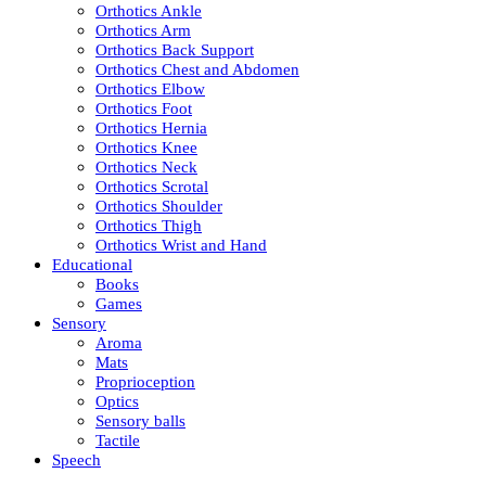
Orthotics Ankle
Orthotics Arm
Orthotics Back Support
Orthotics Chest and Abdomen
Orthotics Elbow
Orthotics Foot
Orthotics Hernia
Orthotics Knee
Orthotics Neck
Orthotics Scrotal
Orthotics Shoulder
Orthotics Thigh
Orthotics Wrist and Hand
Educational
Books
Games
Sensory
Aroma
Mats
Proprioception
Optics
Sensory balls
Tactile
Speech