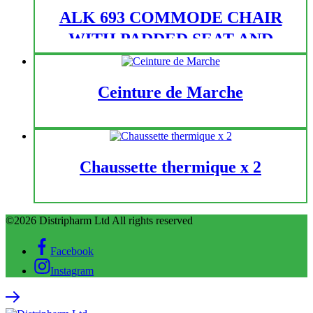
ALK 693 COMMODE CHAIR
WITH PADDED SEAT AND
WHEELS
Ceinture de Marche
Chaussette thermique x 2
©2026 Distripharm Ltd All rights reserved
Facebook
Instagram