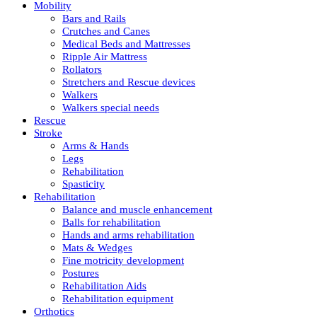
Mobility
Bars and Rails
Crutches and Canes
Medical Beds and Mattresses
Ripple Air Mattress
Rollators
Stretchers and Rescue devices
Walkers
Walkers special needs
Rescue
Stroke
Arms & Hands
Legs
Rehabilitation
Spasticity
Rehabilitation
Balance and muscle enhancement
Balls for rehabilitation
Hands and arms rehabilitation
Mats & Wedges
Fine motricity development
Postures
Rehabilitation Aids
Rehabilitation equipment
Orthotics