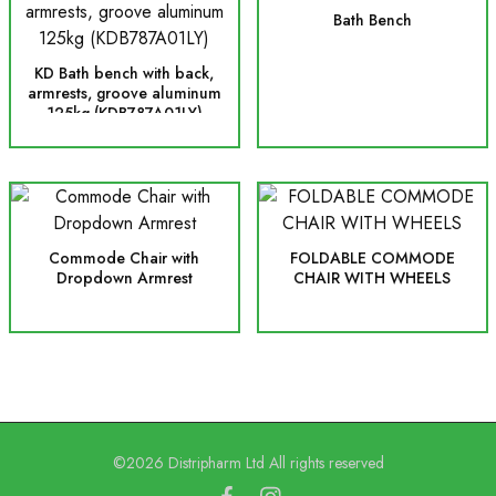
Bath Bench
KD Bath bench with back,
armrests, groove aluminum
125kg (KDB787A01LY)
Commode Chair with
FOLDABLE COMMODE
Dropdown Armrest
CHAIR WITH WHEELS
©2026 Distripharm Ltd All rights reserved